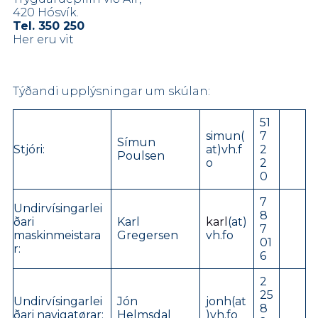
420 Hósvík.
Tel. 350 250
Her eru vit
Týðandi upplýsningar um skúlan:
51
simun(
7
Símun
Stjóri:
at)vh.f
2
Poulsen
o
2
0
7
Undirvísingarlei
8
ðari
Karl
karl
(at)
7
maskinmeistara
Gregersen
vh.fo
01
r:
6
2
25
Undirvísingarlei
Jón
jonh(at
8
ðari navigatørar:
Helmsdal
)vh.fo