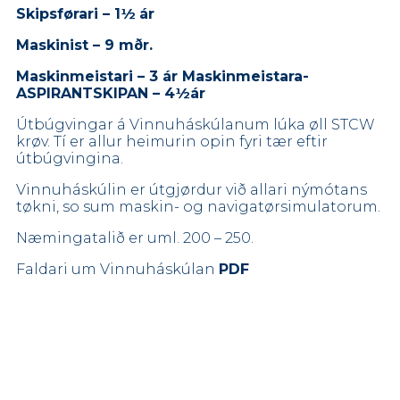
Skipsførari –
1½
ár
Maskinist – 9 mðr.
Maskinmeistari – 3 ár
Maskinmeistara-
ASPIRANTSKIPAN – 4
½
ár
Útbúgvingar á Vinnuháskúlanum lúka øll STCW
krøv. Tí er allur heimurin opin fyri tær eftir
útbúgvingina.
Vinnuháskúlin er útgjørdur við allari nýmótans
tøkni, so sum maskin- og navigatørsimulatorum.
Næmingatalið er uml. 200 – 250.
Faldari um Vinnuháskúlan
PDF