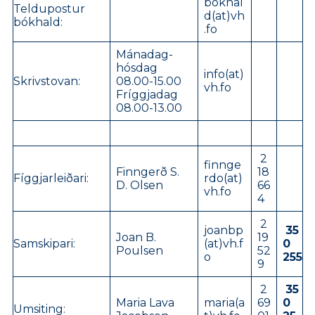
bokhal
Teldupostur
d(at)vh
bókhald:
.fo
Mánadag-
hósdag
info(at)
Skrivstovan:
08.00-15.00
vh.fo
Fríggjadag
08.00-13.00
2
finnge
Finngerð S.
18
Fíggjarleiðari:
rdo(at)
D. Olsen
66
vh.fo
4
2
joanbp
35
Joan B.
19
Samskipari:
(at)vh.f
0
Poulsen
52
o
255
9
2
35
Maria Lava
maria(a
69
0
Umsiting: