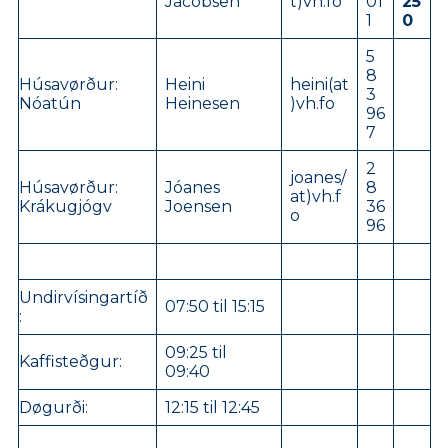
Jacobsen
t)vh.fo
01
25
1
0
5
8
Húsavørður:
Heini
heini(at
3
Nóatún
Heinesen
)vh.fo
96
7
2
joanes/
Húsavørður:
Jóanes
8
at)vh.f
Krákugjógv
Joensen
36
o
96
Undirvísingartíð
07:50 til 15:15
:
09:25 til
Kaffisteðgur:
09:40
Døgurði:
12:15 til 12:45