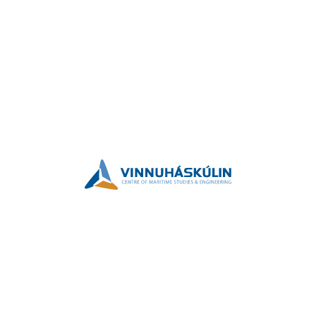
+298 350250
info@vh.fo
Vinnuháskúlin, Boks 104, 110 Tórshavn, Faroe
Islands