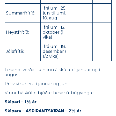
frá uml. 25.
Summarfrítíð:
juni til uml.
10. aug
frá uml. 12.
Heystfrítíð:
oktober (1
vika)
frá uml. 18.
Jólafrítíð:
desember (1
1/2 vika)
Lesandi verða tikin inn á skúlan í januar og í
august.
Próvtøkur eru í januar og juni.
Vinnuháskúlin bjóðar hesar útbúgvingar
Skipari – 1½ ár
Skipara – ASPIRANTSKIPAN – 2
½
ár