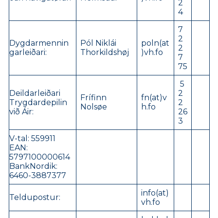
2
4
7
2
Dygdarmennin
Pól Niklái
poln
(at
2
garleiðari:
Thorkildshøj
)vh.fo
7
75
5
Deildarleiðari
2
Frífinn
fn(at)v
Trygdardepilin
2
Nolsøe
h.fo
við Áir:
26
3
V-tal: 559911
EAN:
5797100000614
BankNordik:
6460-3887377
info(at)
Teldupostur:
vh.fo