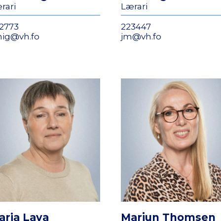
rari
Lærari
2773
223447
nig@vh.fo
jm@vh.fo
aria Lava
Marjun Thomsen