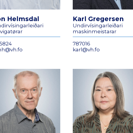
ón Helmsdal
Karl Gregersen
dirvísingarleiðari
Undirvísingarleiðari
vigatørar
maskinmeistarar
5824
787016
nh@vh.fo
karl@vh.fo