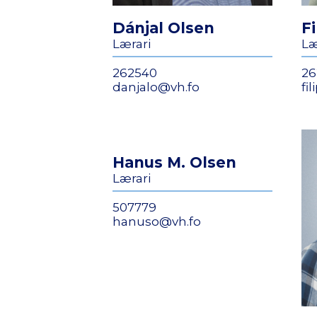
Dánjal Olsen
Fi
Lærari
Læ
262540
26
danjalo@vh.fo
fi
Hanus M. Olsen
Lærari
507779
hanuso@vh.fo