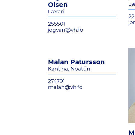
Olsen
Læ
Lærari
22
jo
255501
jogvan@vh.fo
Malan Patursson
Kantina, Nóatún
274791
malan@vh.fo
M