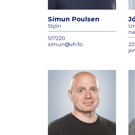
Símun Poulsen
J
Stjóri
Un
na
517220
simun@vh.fo
22
jo