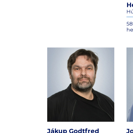
H
Hú
58
he
Jákup Godtfred
J