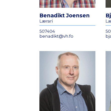
Benadikt Joensen
B
Lærari
Læ
507404
50
benadikt@vh.fo
bj