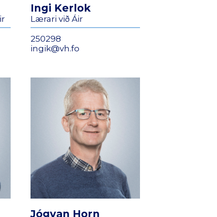
Ingi Kerlok
ir
Lærari við Áir
250298
ingik@vh.fo
Jógvan Horn