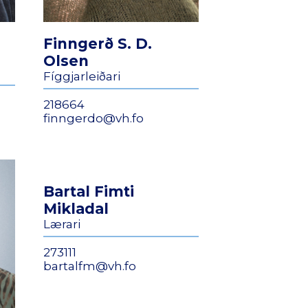
Finngerð S. D.
Olsen
Fíggjarleiðari
218664
finngerdo@vh.fo
Bartal Fimti
Mikladal
Lærari
273111
bartalfm@vh.fo