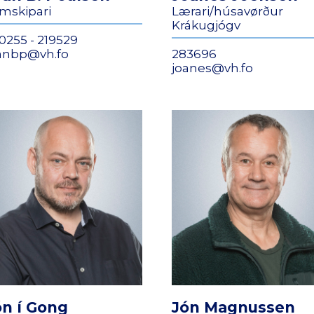
mskipari
Lærari/húsavørður
Krákugjógv
0255 - 219529
anbp@vh.fo
283696
joanes@vh.fo
ón í Gong
Jón Magnussen