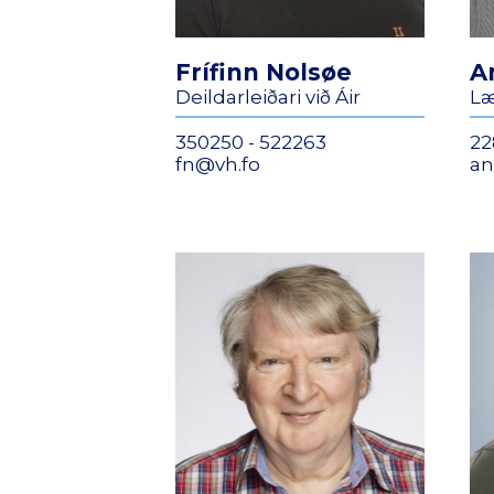
Frífinn Nolsøe
A
Deildarleiðari við Áir
Læ
350250 - 522263
22
fn@vh.fo
an