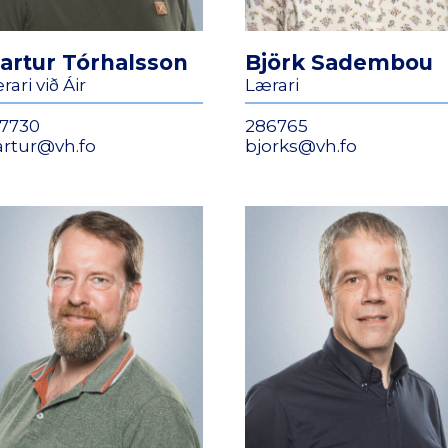
jartur Tórhalsson
Björk Sadembou
rari við Áir
Lærari
7730
286765
artur@vh.fo
bjorks@vh.fo