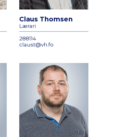
Claus Thomsen
Lærari
288114
claust@vh.fo