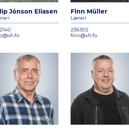
lip Jónson Eliasen
Finn Müller
rari
Lærari
2140
236302
lip@vh.fo
finn@vh.fo