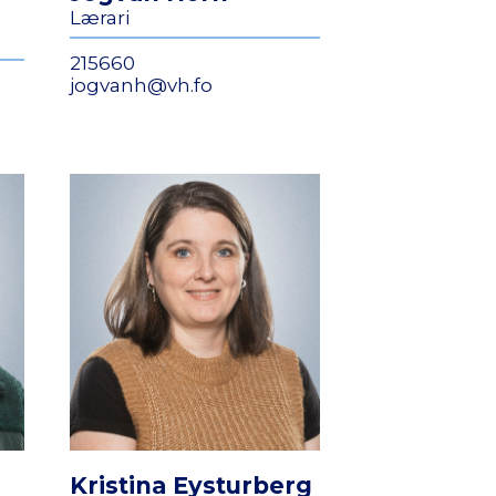
Lærari
215660
jogvanh@vh.fo
Kristina Eysturberg