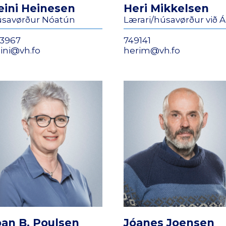
eini Heinesen
Heri Mikkelsen
savørður Nóatún
Lærari/húsavørður við Á
3967
749141
ini@vh.fo
herim@vh.fo
oan B. Poulsen
Jóanes Joensen