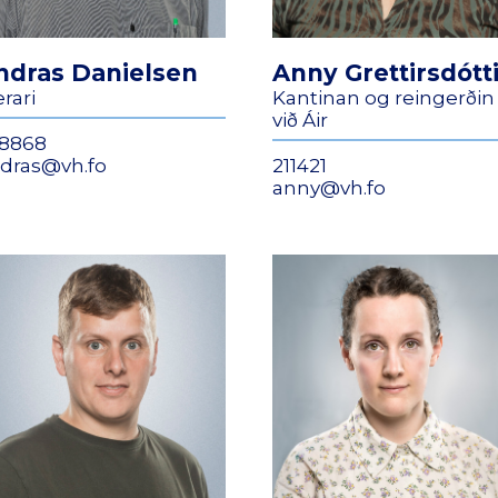
ndras Danielsen
Anny Grettirsdótti
rari
Kantinan og reingerðin
við Áir
8868
dras@vh.fo
211421
anny@vh.fo