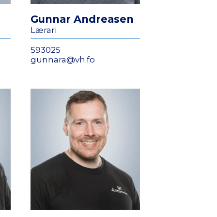
Gunnar Andreasen
Lærari
593025
gunnara@vh.fo