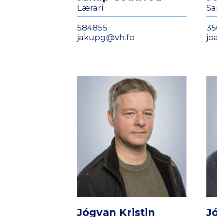
Lærari
Sa
584855
35
jakupg@vh.fo
jo
Jógvan Kristin
J